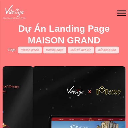
Dự Án Landing Page
MAISON GRAND
Tags:
maison grand
landing page
thiết kế website
bất động sản