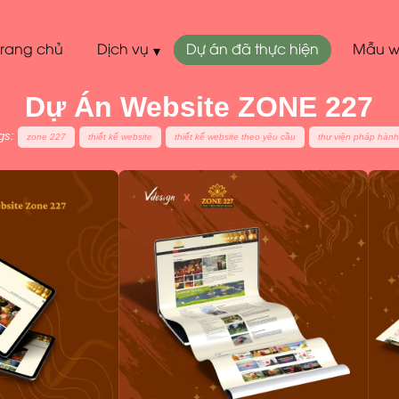
Trang chủ
Dịch vụ
Dự án đã thực hiện
Mẫu w
▾
Dự Án Website ZONE 227
gs:
zone 227
thiết kế website
thiết kế website theo yêu cầu
thư viện pháp hàn