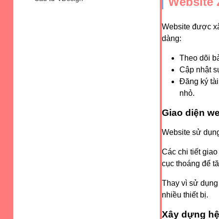
Website 
Website được xây
dàng:
Theo dõi bài
Cập nhật s
Đăng ký tài
nhỏ.
Giao diện we
Website sử dụng
Các chi tiết gia
cục thoáng để tă
Thay vì sử dụng 
nhiều thiết bị.
Xây dựng hệ 