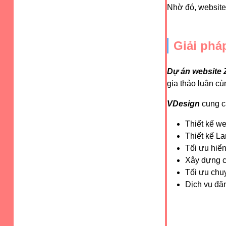
Nhờ đó, website 
Giải phá
Dự án website 
gia thảo luận cù
VDesign
cung c
Thiết kế w
Thiết kế L
Tối ưu hiển
Xây dựng c
Tối ưu chu
Dịch vụ đă