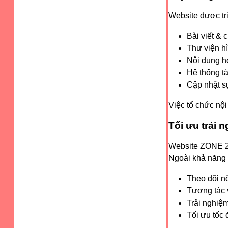
Website được tri
Bài viết & 
Thư viện h
Nội dung họ
Hệ thống tà
Cập nhật s
Việc tổ chức nộ
Tối ưu trải n
Website ZONE 227
Ngoài khả năng h
Theo dõi n
Tương tác v
Trải nghiệm
Tối ưu tốc 