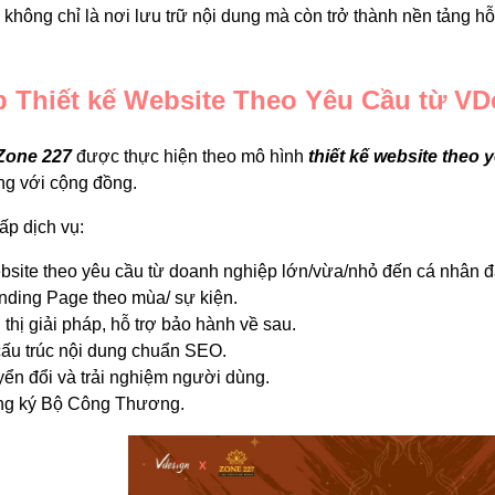
không chỉ là nơi lưu trữ nội dung mà còn trở thành nền tảng hỗ
p Thiết kế Website Theo Yêu Cầu từ VD
Zone 227
được thực hiện theo mô hình
thiết kế website theo 
ng với cộng đồng.
ấp dịch vụ:
ebsite theo yêu cầu từ doanh nghiệp lớn/vừa/nhỏ đến cá nhân đ
anding Page theo mùa/ sự kiện.
 thị giải pháp, hỗ trợ bảo hành về sau.
ấu trúc nội dung chuẩn SEO.
yển đổi và trải nghiệm người dùng.
ng ký Bộ Công Thương.