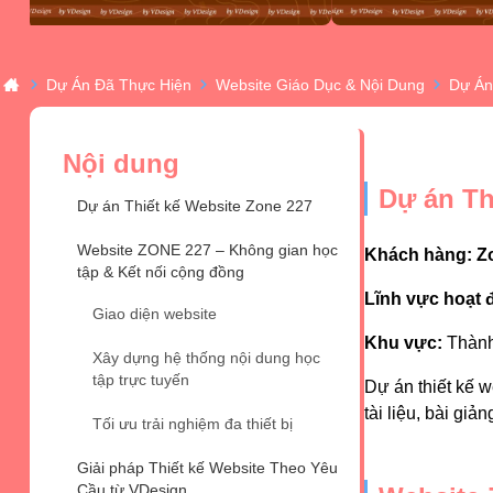
Dự Án Đã Thực Hiện
Website Giáo Dục & Nội Dung
Dự Án
Nội dung
Dự án Th
Dự án Thiết kế Website Zone 227
Website ZONE 227 – Không gian học
Khách hàng: Z
tập & Kết nối cộng đồng
Lĩnh vực hoạt 
Giao diện website
Khu vực:
Thành
Xây dựng hệ thống nội dung học
tập trực tuyến
Dự án thiết kế 
tài liệu, bài gi
Tối ưu trải nghiệm đa thiết bị
Giải pháp Thiết kế Website Theo Yêu
Cầu từ VDesign