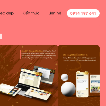
0914 197 641
eb đẹp
Kiến thức
Liên hệ
h