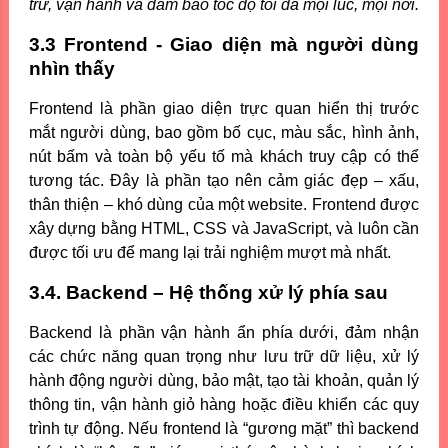
trữ, vận hành và đảm bảo tốc độ tối đa mọi lúc, mọi nơi.
3.3 Frontend - Giao diện mà người dùng
nhìn thấy
Frontend là phần giao diện trực quan hiển thị trước
mắt người dùng, bao gồm bố cục, màu sắc, hình ảnh,
nút bấm và toàn bộ yếu tố mà khách truy cập có thể
tương tác. Đây là phần tạo nên cảm giác đẹp – xấu,
thân thiện – khó dùng của một website. Frontend được
xây dựng bằng HTML, CSS và JavaScript, và luôn cần
được tối ưu để mang lại trải nghiệm mượt mà nhất.
3.4. Backend – Hệ thống xử lý phía sau
Backend là phần vận hành ẩn phía dưới, đảm nhận
các chức năng quan trọng như lưu trữ dữ liệu, xử lý
hành động người dùng, bảo mật, tạo tài khoản, quản lý
thông tin, vận hành giỏ hàng hoặc điều khiển các quy
trình tự động. Nếu frontend là “gương mặt” thì backend