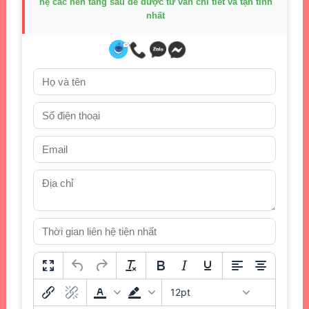
hệ các nền tảng sau để được tư vấn chi tiết và tận tình
nhất
12pt