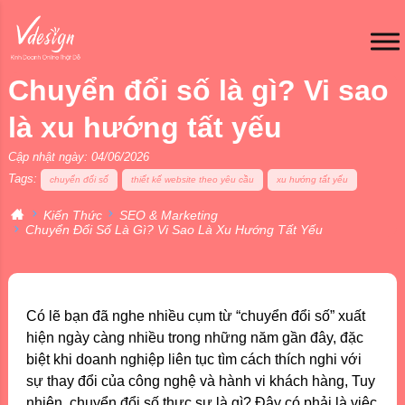
Chuyển đổi số là gì? Vi sao
là xu hướng tất yếu
Cập nhật ngày: 04/06/2026
Tags:
chuyển đổi số
thiết kế website theo yêu cầu
xu hướng tất yếu
Kiến Thức
SEO & Marketing
Chuyển Đổi Số Là Gì? Vi Sao Là Xu Hướng Tất Yếu
Có lẽ bạn đã nghe nhiều cụm từ “chuyển đổi số” xuất
hiện ngày càng nhiều trong những năm gần đây, đặc
biệt khi doanh nghiệp liên tục tìm cách thích nghi với
sự thay đổi của công nghệ và hành vi khách hàng, Tuy
nhiên, chuyển đổi số thực sự là gì? Đây có phải là việc