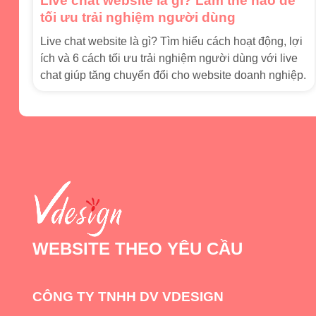
Live chat website là gì? Làm thế nào để
tối ưu trải nghiệm người dùng
Live chat website là gì? Tìm hiểu cách hoạt động, lợi
ích và 6 cách tối ưu trải nghiệm người dùng với live
chat giúp tăng chuyển đổi cho website doanh nghiệp.
WEBSITE THEO YÊU CẦU
CÔNG TY TNHH DV VDESIGN