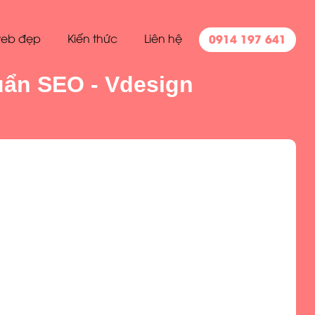
0914 197 641
eb đẹp
Kiến thức
Liên hệ
uẩn SEO - Vdesign