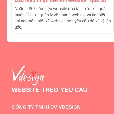
Dấu hiệu nhận biết khi website “quá tải”
Nhận biết 7 dấu hiệu website quá tải trước khi quá
muộn. Tối ưu quản lý vận hành website và tìm hiểu
khi nào nên thiết kế website theo yêu cầu để xử lý tận
gốc.
WEBSITE THEO YÊU CẦU
CÔNG TY TNHH DV VDESIGN