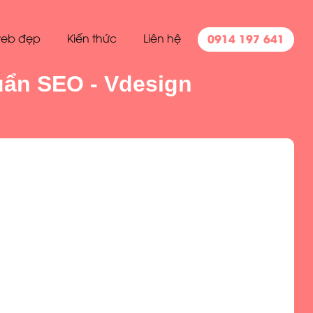
0914 197 641
eb đẹp
Kiến thức
Liên hệ
uẩn SEO - Vdesign