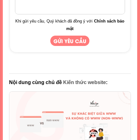
Khi gửi yêu cầu, Quý khách đã đồng ý với
Chính sách bảo
mật
Nội dung cùng chủ đề
Kiến thức website
: