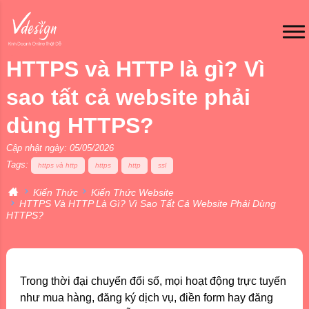
HTTPS và HTTP là gì? Vì
sao tất cả website phải
dùng HTTPS?
Cập nhật ngày: 05/05/2026
Tags:
https và http
https
http
ssl
Kiến Thức
Kiến Thức Website
HTTPS Và HTTP Là Gì? Vì Sao Tất Cả Website Phải Dùng
HTTPS?
Trong thời đại chuyển đổi số, mọi hoạt động trực tuyến
như mua hàng, đăng ký dịch vụ, điền form hay đăng