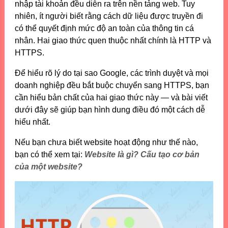
nhập tài khoản đều diễn ra trên nền tảng web. Tuy
nhiên, ít người biết rằng cách dữ liệu được truyền đi
có thể quyết định mức độ an toàn của thông tin cá
nhân. Hai giao thức quen thuộc nhất chính là HTTP và
HTTPS.
Để hiểu rõ lý do tại sao Google, các trình duyệt và mọi
doanh nghiệp đều bắt buộc chuyển sang HTTPS, bạn
cần hiểu bản chất của hai giao thức này — và bài viết
dưới đây sẽ giúp bạn hình dung điều đó một cách dễ
hiểu nhất.
Nếu bạn chưa biết website hoạt động như thế nào,
bạn có thể xem tại:
Website là gì? Cấu tạo cơ bản
của một website?