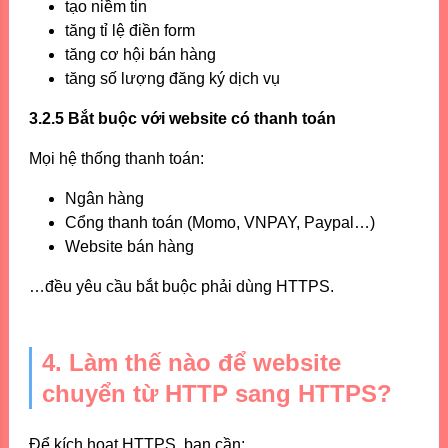
tạo niềm tin
tăng tỉ lệ điền form
tăng cơ hội bán hàng
tăng số lượng đăng ký dịch vụ
3.2.5 Bắt buộc với website có thanh toán
Mọi hệ thống thanh toán:
Ngân hàng
Cổng thanh toán (Momo, VNPAY, Paypal…)
Website bán hàng
…đều yêu cầu bắt buộc phải dùng HTTPS.
4. Làm thế nào để website
chuyển từ HTTP sang HTTPS?
Để kích hoạt HTTPS, bạn cần: