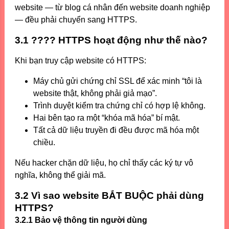
website — từ blog cá nhân đến website doanh nghiệp
— đều phải chuyển sang HTTPS.
3.1 ???? HTTPS hoạt động như thế nào?
Khi bạn truy cập website có HTTPS:
Máy chủ gửi chứng chỉ SSL để xác minh “tôi là
website thật, không phải giả mạo”.
Trình duyệt kiểm tra chứng chỉ có hợp lệ không.
Hai bên tạo ra một “khóa mã hóa” bí mật.
Tất cả dữ liệu truyền đi đều được mã hóa một
chiều.
Nếu hacker chặn dữ liệu, họ chỉ thấy các ký tự vô
nghĩa, không thể giải mã.
3.2 Vì sao website BẮT BUỘC phải dùng
HTTPS?
3.2.1 Bảo vệ thông tin người dùng