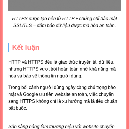
HTTPS được tạo nên từ HTTP + chứng chỉ bảo mật
SSL/TLS – đảm bảo dữ liệu được mã hóa an toàn.
Kết luận
HTTP và HTTPS đều là giao thức truyền tải dữ liệu,
nhưng HTTPS vượt trội hoàn toàn nhờ khả năng mã
hóa và bảo vệ thông tin người dùng.
Trong bối cảnh người dùng ngày càng chú trọng bảo
mật và Google ưu tiên website an toàn, việc chuyển
sang HTTPS không chỉ là xu hướng mà là tiêu chuẩn
bắt buộc.
-----------------
Sẵn sàng nâng tầm thương hiệu với website chuyên