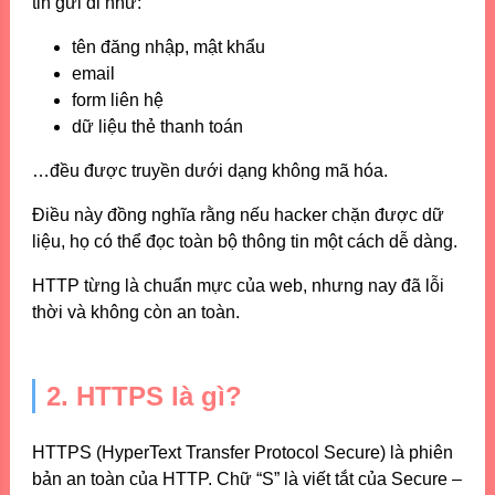
tin gửi đi như:
tên đăng nhập, mật khẩu
email
form liên hệ
dữ liệu thẻ thanh toán
…đều được truyền dưới dạng không mã hóa.
Điều này đồng nghĩa rằng nếu hacker chặn được dữ
liệu, họ có thể đọc toàn bộ thông tin một cách dễ dàng.
HTTP từng là chuẩn mực của web, nhưng nay đã lỗi
thời và không còn an toàn.
2. HTTPS là gì?
HTTPS (HyperText Transfer Protocol Secure) là phiên
bản an toàn của HTTP. Chữ “S” là viết tắt của Secure –