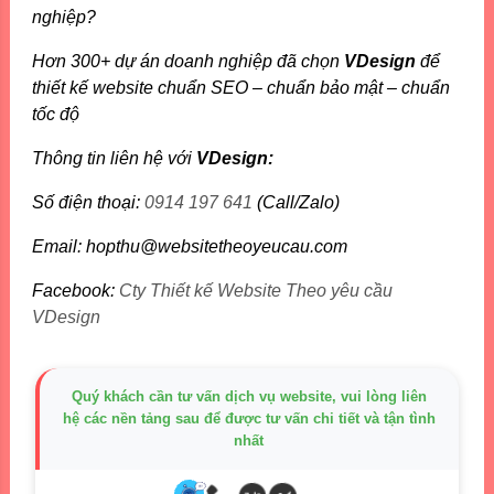
nghiệp?
Hơn 300+ dự án doanh nghiệp đã chọn
VDesign
để
thiết kế website chuẩn SEO – chuẩn bảo mật – chuẩn
tốc độ
Thông tin liên hệ với
VDesign:
Số điện thoại:
0914 197 641
(Call/Zalo)
Email: hopthu@websitetheoyeucau.com
Facebook:
Cty Thiết kế Website Theo yêu cầu
VDesign
Quý khách cần tư vấn dịch vụ website, vui lòng liên
hệ các nền tảng sau để được tư vấn chi tiết và tận tình
nhất