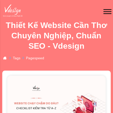
Thiết Kế Website Cần Thơ
Chuyên Nghiệp, Chuẩn
SEO - Vdesign
Tags
Pagespeed