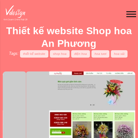
Thiết kế website Shop hoa
An Phương
Tags:
thiết kế website
shop hoa
điện hoa
hoa tươi
hoa vải