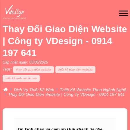
Thay Đổi Giao Diện Website
| Công ty VDesign - 0914
197 641
Cập nhật ngày: 05/05/2026
Tags:
thay đổi giao diện website
thiết kế giao diện website
thiết kế web tại cần thơ
Dịch Vụ Thiết Kế Web
Thiết Kế Website Theo Ngành Nghề
Thay Đổi Giao Diện Website | Công Ty VDesign - 0914 197 641
Xin kính chào và cảm ơn Quý khách
đã ghé