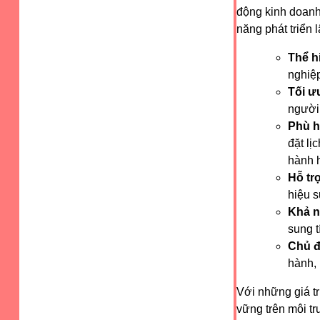
động kinh doanh
năng phát triển 
Thể h
nghiệp
Tối ư
người 
Phù h
đặt lị
hành 
Hỗ tr
hiệu s
Khả n
sung t
Chủ đ
hành, 
Với những giá tr
vững trên môi t