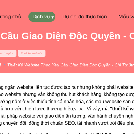
Trang chủ
Dịch vụ
Dự án đã thực hiện
Mẫu w
▾
Cầu Giao Diện Độc Quyền - C
gành nghề
thiết kế website
ề
Thiết Kế Website Theo Yêu Cầu Giao Diện Độc Quyền - Chỉ Từ 3tr
ng ngàn website liên tục được tạo ra nhưng không phải websit
ào website nhưng vẫn không thu hút khách hàng, không tạo được
ờng nằm ở việc thiếu tính cá nhân hóa, các mẫu website sẵn 
 hợp với chiến lược thương hiệu,v...v. . Vì vậy, mà
“thiết kế 
iải pháp website với giao diện ấn tượng, vận hành chuyên nghiệ
 chuyển đổi, đồng thời chuẩn SEO, tải nhanh vượt trội đều phụ