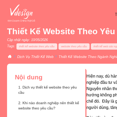
Thiết Kế Website Theo Yêu 
Cập nhật ngày: 10/05/2026
Tags:
thiết kế website theo yêu cầu
website theo yêu cầu
thiết kế web các n
Dịch Vụ Thiết Kế Web
Thiết Kế Website Theo Ngành Ngh
Nội dung
Hiện nay, dù hà
nghiệp đầu tư v
1. Dịch vụ thiết kế website theo yêu
Nguyên nhân thư
cầu
hướng không phù
chế đó. Đây là g
2. Khi nào doanh nghiệp nên thiết kế
người dùng, tăng
website theo yêu cầu?