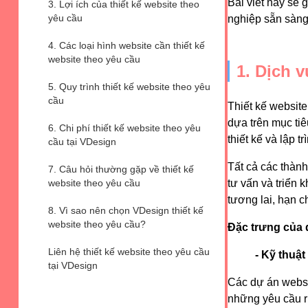
Bài viết này sẽ 
3. Lợi ích của thiết kế website theo
yêu cầu
nghiệp sẵn sàng 
4. Các loại hình website cần thiết kế
website theo yêu cầu
1. Dịch v
5. Quy trình thiết kế website theo yêu
cầu
Thiết kế website
dựa trên mục ti
6. Chi phí thiết kế website theo yêu
thiết kế và lập 
cầu tại VDesign
Tất cả các thành
7. Câu hỏi thường gặp về thiết kế
website theo yêu cầu
tư vấn và triển 
tương lai, hạn ch
8. Vì sao nên chọn VDesign thiết kế
website theo yêu cầu?
Đặc trưng của d
Liên hệ thiết kế website theo yêu cầu
- Kỹ thuậ
tại VDesign
Các dự án websit
những yêu cầu ri