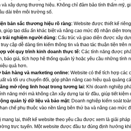
 và xây dựng thương hiệu. Không chỉ đảm bảo tính thẩm mỹ, giả
lâu dài trên môi trường số.
iện bản sắc thương hiệu rõ ràng:
Website được thiết kế riên
, giúp tạo dấu ấn khác biệt và nâng cao mức độ nhận diện tro
u trải nghiệm người dùng:
Cấu trúc và giao diện được xây dự
truy cập dễ dàng tìm kiếm thông tin và thao tác thuận tiện trên mọ
ợp với quy trình kinh doanh thực tế:
Các tính năng được phát
ch, báo giá, tích hợp hệ thống quản lý hoặc yêu cầu những tính
hiệu quả hơn.
ợ bán hàng và marketing online:
Website có thể tích hợp các 
uất và tối ưu chuyển đổi, góp phần nâng cao hiệu quả quảng cá
ăng mở rộng linh hoạt trong tương lai:
Khi doanh nghiệp phá
ính năng mới mà không cần xây dựng lại từ đầu, giúp tiết kiệm c
ộng quản lý dữ liệu và bảo mật:
Doanh nghiệp kiểm soát toàn
hạn chế phụ thuộc vào nền tảng bên thứ ba và nâng cao mức độ
ị mang lại, thiết kế website theo yêu cầu được xem là giải ph
rường trực tuyến. Một website được đầu tư đúng định hướng k