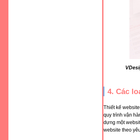
VDesi
4. Các lo
Thiết kế website
quy trình vận hà
dựng một website
website theo yê