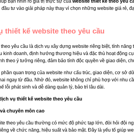
giúp bạn nhìn rõ giá trị thực sự của
website thiết kế theo yêu c
đầu tư vào giải pháp này thay vì chọn những website giá rẻ, đại 
ụ thiết kế website theo yêu cầu
 theo yêu cầu là dịch vụ xây dựng website riêng biệt, tính năn
êu kinh doanh, định hướng thương hiệu và đặc thù hoạt động cụ
trình theo ý tưởng riêng, đảm bảo tính độc quyền về giao diện, 
 phần quan trọng của website như cấu trúc, giao diện, cơ sở dữ 
khai ngay từ đầu. Nhờ đó, website không chỉ phù hợp với nhu cầ
ế lỗi phát sinh và dễ dàng quản lý, bảo trì lâu dài.
ịch vụ thiết kế website theo yêu cầu
t và chuyên môn cao
e theo yêu cầu thường có mức độ phức tạp lớn, đòi hỏi đội ngũ 
êng về chức năng, hiệu suất và bảo mật. Đây là yếu tố giúp web