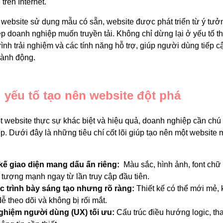
 trên Internet.
website sử dụng mẫu có sẵn, website được phát triển từ ý tưở
ệp doanh nghiệp muốn truyền tải. Không chỉ dừng lại ở yếu tố 
rình trải nghiệm và các tính năng hỗ trợ, giúp người dùng tiếp c
hành động.
 yếu tố tạo nên website đột phá
website thực sự khác biệt và hiệu quả, doanh nghiệp cần chú tr
p. Dưới đây là những tiêu chí cốt lõi giúp tạo nên một website
 kế giao diện mang dấu ấn riêng:
Màu sắc, hình ảnh, font chữ
 tượng mạnh ngay từ lần truy cập đầu tiên.
c trình bày sáng tạo nhưng rõ ràng:
Thiết kế có thể mới mẻ,
dễ theo dõi và không bị rối mắt.
nghiệm người dùng (UX) tối ưu:
Cấu trúc điều hướng logic, th