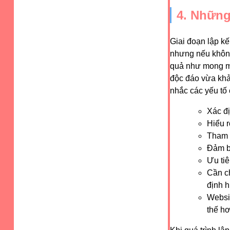
4. Những 
Giai đoạn lập k
nhưng nếu không
quả như mong mu
độc đáo vừa khả
nhắc các yếu tố 
Xác đị
Hiểu r
Tham k
Đảm bả
Ưu tiê
Cần ch
định h
Websit
thế h