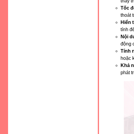
thấy t
Tốc đ
thoát 
Hiển t
tính đ
Nội d
động c
Tính 
hoặc k
Khả n
phát tr