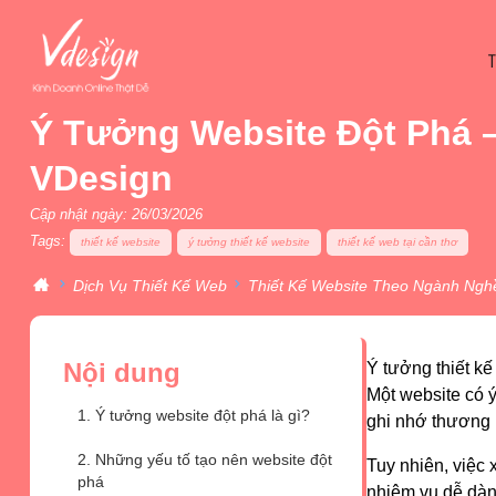
Ý Tưởng Website Đột Phá – 
VDesign
Cập nhật ngày: 26/03/2026
Tags:
thiết kế website
ý tưởng thiết kế website
thiết kế web tại cần thơ
Dịch Vụ Thiết Kế Web
Thiết Kế Website Theo Ngành Ngh
Nội dung
Ý tưởng thiết kế
Một website có 
1. Ý tưởng website đột phá là gì?
ghi nhớ thương 
2. Những yếu tố tạo nên website đột
Tuy nhiên, việc 
phá
nhiệm vụ dễ dàng