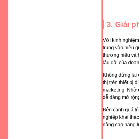
3. Giải p
Với kinh nghiệm 
trung vào hiệu q
thương hiệu và h
lâu dài của doa
Không dừng lại ở
thị trên thiết b
marketing. Nhờ 
dễ dàng mở rộng
Bên cạnh quá trì
nghiệp khai thác
nâng cao năng lự