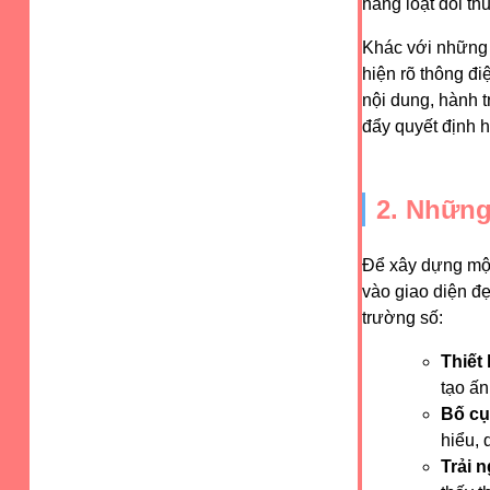
hàng loạt đối thủ
Khác với những 
hiện rõ thông đi
nội dung, hành t
đẩy quyết định 
2. Những
Để xây dựng một 
vào giao diện đẹ
trường số:
Thiết
tạo ấn
Bố cụ
hiểu, 
Trải 