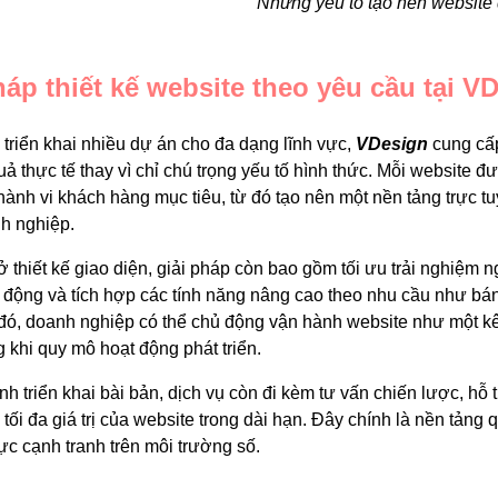
Những yếu tố tạo nên website
háp thiết kế website theo yêu cầu tại V
triển khai nhiều dự án cho đa dạng lĩnh vực,
VDesign
cung cấp
uả thực tế thay vì chỉ chú trọng yếu tố hình thức. Mỗi website 
ành vi khách hàng mục tiêu, từ đó tạo nên một nền tảng trực tu
nh nghiệp.
 thiết kế giao diện, giải pháp còn bao gồm tối ưu trải nghiệm 
ị di động và tích hợp các tính năng nâng cao theo nhu cầu như bán
đó, doanh nghiệp có thể chủ động vận hành website như một kê
 khi quy mô hoạt động phát triển.
nh triển khai bài bản, dịch vụ còn đi kèm tư vấn chiến lược, hỗ 
 tối đa giá trị của website trong dài hạn. Đây chính là nền tảng
c cạnh tranh trên môi trường số.