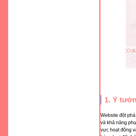
1. Ý tưở
Website đột phá 
và khả năng phụ
vực hoạt động v