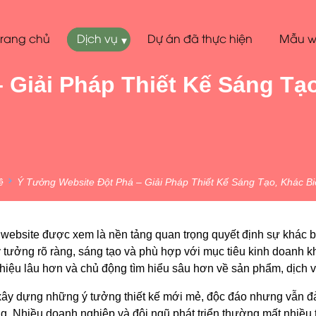
Trang chủ
Dịch vụ
Dự án đã thực hiện
Mẫu w
▾
Giải Pháp Thiết Kế Sáng Tạo,
ề
Ý Tưởng Website Đột Phá – Giải Pháp Thiết Kế Sáng Tạo, Khác Bi
 website được xem là nền tảng quan trọng quyết định sự khác b
ý tưởng rõ ràng, sáng tạo và phù hợp với mục tiêu kinh doanh k
hiệu lâu hơn và chủ động tìm hiểu sâu hơn về sản phẩm, dịch 
xây dựng những ý tưởng thiết kế mới mẻ, độc đáo nhưng vẫn đảm
. Nhiều doanh nghiệp và đội ngũ phát triển thường mất nhiều th