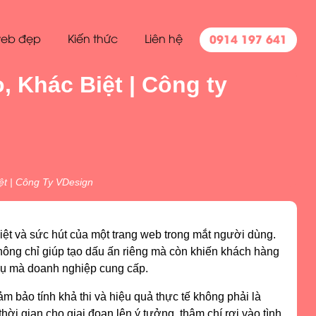
0914 197 641
eb đẹp
Kiến thức
Liên hệ
 Khác Biệt | Công ty
ệt | Công Ty VDesign
iệt và sức hút của một trang web trong mắt người dùng.
hông chỉ giúp tạo dấu ấn riêng mà còn khiến khách hàng
vụ mà doanh nghiệp cung cấp.
 bảo tính khả thi và hiệu quả thực tế không phải là
ời gian cho giai đoạn lên ý tưởng, thậm chí rơi vào tình