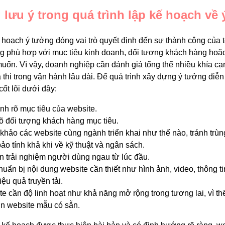
lưu ý trong quá trình lập kế hoạch về 
ế hoạch ý tưởng đóng vai trò quyết định đến sự thành công của 
 phù hợp với mục tiêu kinh doanh, đối tượng khách hàng hoặc k
ốn. Vì vậy, doanh nghiệp cần đánh giá tổng thể nhiều khía cạn
 thi trong vận hành lâu dài. Để quá trình xây dựng ý tưởng di
cốt lõi dưới đây:
nh rõ mục tiêu của website.
õ đối tượng khách hàng mục tiêu.
hảo các website cùng ngành triển khai như thế nào, tránh trùng 
o tính khả khi về kỹ thuật và ngân sách.
n trải nghiệm người dùng ngau từ lúc đầu.
uẩn bị nội dung website cần thiết như hình ảnh, video, thông 
iệu quả truyền tải.
e cần độ linh hoạt như khả năng mở rộng trong tương lai, vì th
ơn website mẫu có sẵn.